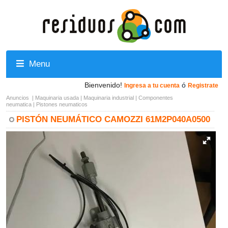
Menu
Bienvenido!
ó
Ingresa a tu cuenta
Registrate
Anuncios
|
Maquinaria usada
|
Maquinaria industrial
|
Componentes
neumatica
|
Pistones neumaticos
PISTÓN NEUMÁTICO CAMOZZI 61M2P040A0500