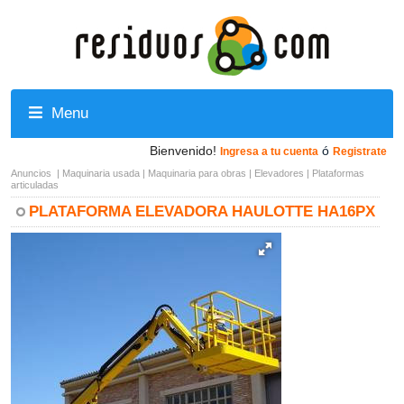
Menu
Bienvenido!
ó
Ingresa a tu cuenta
Registrate
Anuncios
|
Maquinaria usada
|
Maquinaria para obras
|
Elevadores
|
Plataformas
articuladas
PLATAFORMA ELEVADORA HAULOTTE HA16PX