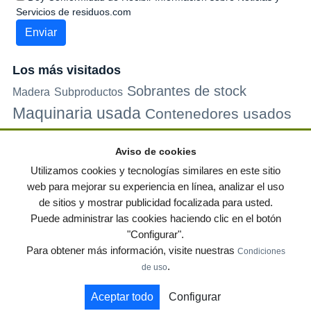
Servicios de residuos.com
Los más visitados
Sobrantes de stock
Madera
Subproductos
Maquinaria usada
Contenedores usados
Plastico
Metales
Carton
Papel
Vidrio
Contenedores de
Aviso de cookies
plastico
Palets de plastico
Electrodomesticos
Utilizamos cookies y tecnologías similares en este sitio
web para mejorar su experiencia en línea, analizar el uso
de sitios y mostrar publicidad focalizada para usted.
© residuos.com - Todos los derechos reservados
-
Política de privacidad
|
Puede administrar las cookies haciendo clic en el botón
Condiciones de uso
|
Contacto
|
Editores
|
Mapa web
|
Preguntas frecuentes
|
"Configurar".
Publica tus anuncios gratis!
Para obtener más información, visite nuestras
Condiciones
Economía circular
Mueble Hogar
Para almacen
.
de uso
Muebles de terraza y jardin
Notas de prensa
Contenedores
Aceptar todo
Configurar