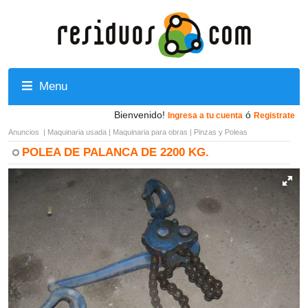
Menu
Bienvenido!
ó
Ingresa a tu cuenta
Registrate
Anuncios
|
Maquinaria usada
|
Maquinaria para obras
|
Pinzas y Poleas
POLEA DE PALANCA DE 2200 KG.