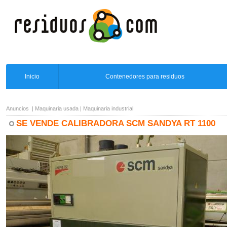
Inicio
Contenedores para residuos
Anuncios
|
Maquinaria usada
|
Maquinaria industrial
SE VENDE CALIBRADORA SCM SANDYA RT 1100