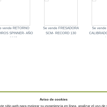
e vende RETORNO
Se vende FRESADORA
Se vende
ROS SPINNER- AÑO
SCM- RECORD 130
CALIBRAD
2005
1
Aviso de cookies
te sitio web para mejorar su experiencia en línea, analizar el uso de s