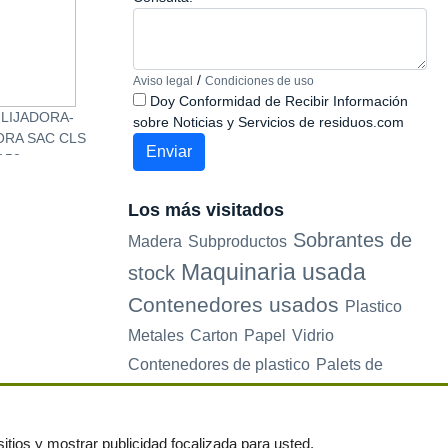
/
Aviso legal
Condiciones de uso
Doy Conformidad de Recibir Información
 LIJADORA-
Se vende ENCOLADORA
Se vende PREN
sobre Noticias y Servicios de residuos.com
ORA SAC CLS
ITALPRESSE 4
ITALPRESSE, M
150
RODILLOS 130
FORMATIC 177/
Los más visitados
Sobrantes de
Madera
Subproductos
Maquinaria usada
stock
Contenedores usados
Plastico
Metales
Carton
Papel
Vidrio
Contenedores de plastico
Palets de
plastico
Electrodomesticos
itios y mostrar publicidad focalizada para usted.