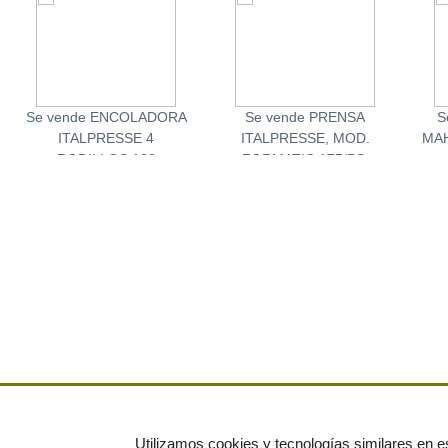
Se vende ENCOLADORA
Se vende PRENSA
S
ITALPRESSE 4
ITALPRESSE, MOD.
MAH
RODILLOS 130
FORMATIC 177/PS.
Utilizamos cookies y tecnologías similares en es