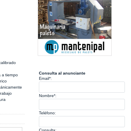
calibrado
Consulta al anunciante
a a tiempo
Email*:
rico
ecánicamente
trabajo
Nombre*:
tura
Teléfono:
Consulta: