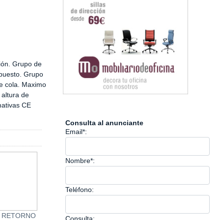
ión. Grupo de
epuesto. Grupo
de cola. Maximo
altura de
ativas CE
Consulta al anunciante
Email*:
Nombre*:
Teléfono:
e RETORNO
Se vende FRESADORA
Se vende CALIBR
Consulta: