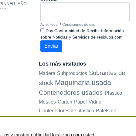
PINNER- AÑO
SCM- RECORD 130
SCM SANDYA RT 
005
/
Aviso legal
Condiciones de uso
Doy Conformidad de Recibir Información
sobre Noticias y Servicios de residuos.com
Los más visitados
Sobrantes de
Madera
Subproductos
Maquinaria usada
stock
Contenedores usados
Plastico
Metales
Carton
Papel
Vidrio
Contenedores de plastico
Palets de
plastico
Electrodomesticos
itios y mostrar publicidad focalizada para usted.