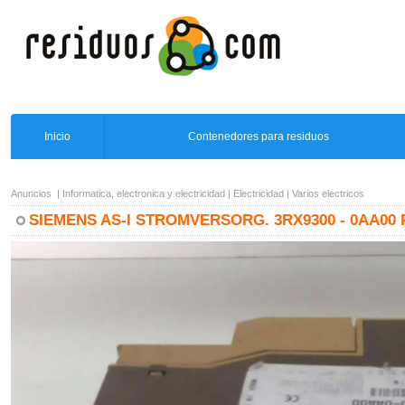
Inicio
Contenedores para residuos
Anuncios
|
Informatica, electronica y electricidad
|
Electricidad
|
Varios electricos
SIEMENS AS-I STROMVERSORG. 3RX9300 - 0AA00