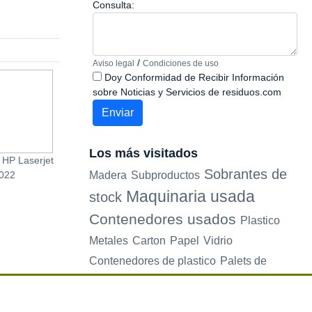
Consulta:
/
Aviso legal
Condiciones de uso
Doy Conformidad de Recibir Información
sobre Noticias y Servicios de residuos.com
Los más visitados
 HP Laserjet
Sensor Fotoeléctrico
Esquineras plást
Sobrantes de
Madera
Subproductos
022
Receptor Barrera Usado
amarillas seminu
para collares pleg
Maquinaria usada
stock
Contenedores usados
Plastico
Metales
Carton
Papel
Vidrio
Contenedores de plastico
Palets de
plastico
Electrodomesticos