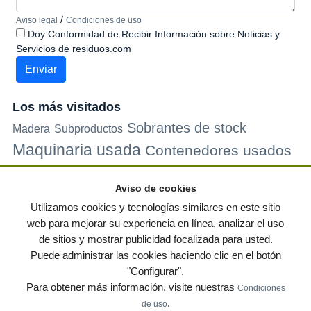
/
Aviso legal
Condiciones de uso
Doy Conformidad de Recibir Información sobre Noticias y
Servicios de residuos.com
Los más visitados
Sobrantes de stock
Madera
Subproductos
Maquinaria usada
Contenedores usados
Plastico
Metales
Carton
Papel
Vidrio
Contenedores de
Aviso de cookies
plastico
Palets de plastico
Electrodomesticos
Utilizamos cookies y tecnologías similares en este sitio
web para mejorar su experiencia en línea, analizar el uso
de sitios y mostrar publicidad focalizada para usted.
© residuos.com - Todos los derechos reservados
-
Política de privacidad
|
Puede administrar las cookies haciendo clic en el botón
Condiciones de uso
|
Contacto
|
Editores
|
Mapa web
|
Preguntas frecuentes
|
"Configurar".
Publica tus anuncios gratis!
Para obtener más información, visite nuestras
Condiciones
Economía circular
Mueble Hogar
Para almacen
.
de uso