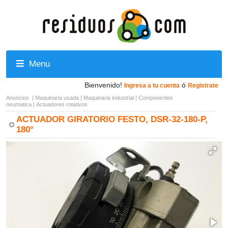
Menu
Bienvenido!
ó
Ingresa a tu cuenta
Registrate
Anuncios
|
Maquinaria usada
|
Maquinaria industrial
|
Componentes
neumatica
|
Actuadores rotativos
ACTUADOR GIRATORIO FESTO, DSR-32-180-P,
180°