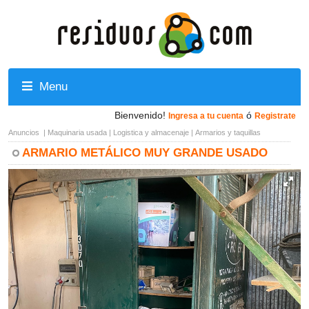
Menu
Bienvenido!
ó
Ingresa a tu cuenta
Registrate
Anuncios
|
Maquinaria usada
|
Logistica y almacenaje
|
Armarios y taquillas
ARMARIO METÁLICO MUY GRANDE USADO