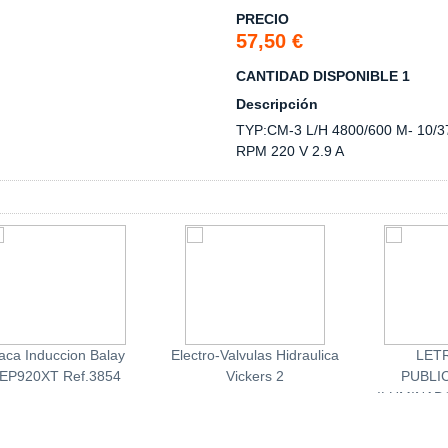
PRECIO
57,50 €
CANTIDAD DISPONIBLE 1
Descripción
TYP:CM-3 L/H 4800/600 M- 10/3
RPM 220 V 2.9 A
aca Induccion Balay
Electro-Valvulas Hidraulica
LET
EP920XT Ref.3854
Vickers 2
PUBLI
ILUMINAD