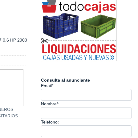
7 0.6 HP 2900
Consulta al anunciante
Email*:
Nombre*:
REROS
ARCHIVADOR METALICO
Pantallas de Emerg
CITARIOS
4 CAJONES REF.2944
Ref.4877
Teléfono:
OS REF.4397