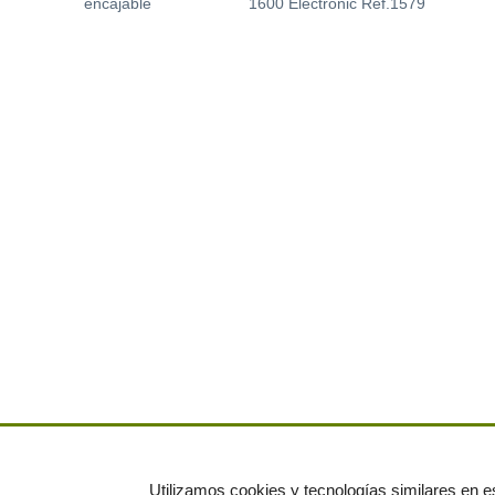
encajable
1600 Electronic Ref.1579
Utilizamos cookies y tecnologías similares en es