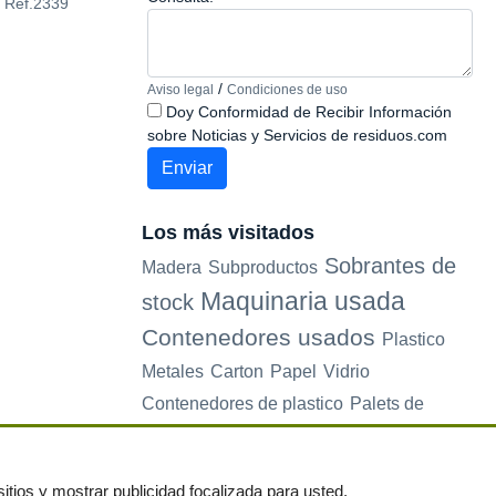
 Ref.2339
encajable
1600 Electronic Re
/
Aviso legal
Condiciones de uso
Doy Conformidad de Recibir Información
sobre Noticias y Servicios de residuos.com
Los más visitados
Sobrantes de
Madera
Subproductos
Maquinaria usada
stock
Contenedores usados
Plastico
Metales
Carton
Papel
Vidrio
Contenedores de plastico
Palets de
plastico
Electrodomesticos
itios y mostrar publicidad focalizada para usted.