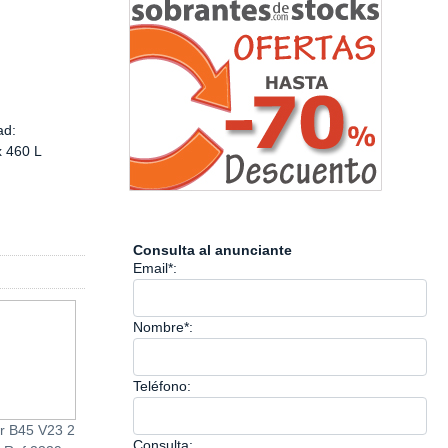
ad:
x 460 L
Consulta al anunciante
Email*:
Nombre*:
Teléfono:
r B45 V23 2
Palet plástico 80x120
Aspirador Taurus Ex
Consulta: