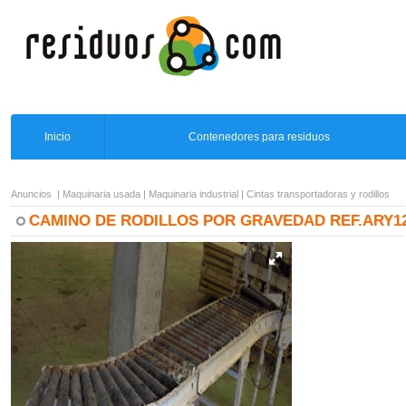
Inicio
Contenedores para residuos
Anuncios
|
Maquinaria usada
|
Maquinaria industrial
|
Cintas transportadoras y rodillos
CAMINO DE RODILLOS POR GRAVEDAD REF.ARY1