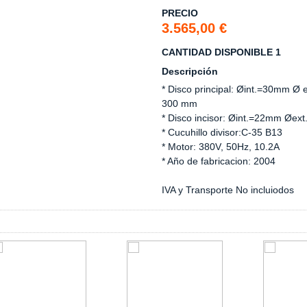
PRECIO
3.565,00 €
CANTIDAD DISPONIBLE 1
Descripción
* Disco principal: Øint.=30mm Ø 
300 mm
* Disco incisor: Øint.=22mm Øex
* Cucuhillo divisor:C-35 B13
* Motor: 380V, 50Hz, 10.2A
* Año de fabricacion: 2004
IVA y Transporte No incluiodos