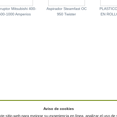
rruptor Mitsubishi 400-
Aspirador Steamfast OC
PLASTIC
600-1000 Amperios
950 Twister
EN ROLL
Aviso de cookies
te sitio web para mejorar su experiencia en línea, analizar el uso de s