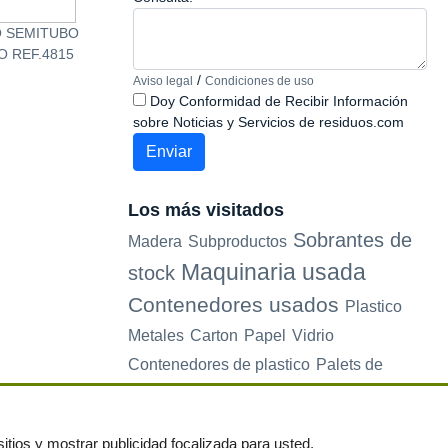
O SEMITUBO
FOCO CON LAMPARA DE
Placa Induccion B
O REF.4815
SODIO PARA NAVE 150W
3EF900X Ref.3
/
Aviso legal
Condiciones de uso
Doy Conformidad de Recibir Información
sobre Noticias y Servicios de residuos.com
Los más visitados
Sobrantes de
Madera
Subproductos
Maquinaria usada
stock
Contenedores usados
Plastico
Metales
Carton
Papel
Vidrio
Contenedores de plastico
Palets de
plastico
Electrodomesticos
itios y mostrar publicidad focalizada para usted.