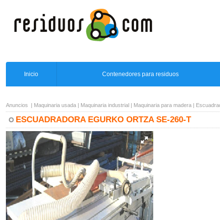
Inicio
Contenedores para residuos
Anuncios
|
Maquinaria usada
|
Maquinaria industrial
|
Maquinaria para madera
|
Escuadra
ESCUADRADORA EGURKO ORTZA SE-260-T