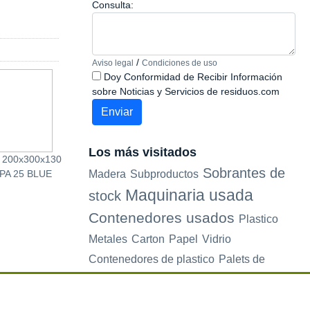
Consulta:
/
Aviso legal
Condiciones de uso
Doy Conformidad de Recibir Información
sobre Noticias y Servicios de residuos.com
Los más visitados
l 200x300x130
Caja Plástica Eurobox 30
CAJAS DE CAR
Sobrantes de
Madera
Subproductos
PA 25 BLUE
x 40 x 13 cm Ref. SPK
REFORZADA
4311
Maquinaria usada
stock
Contenedores usados
Plastico
Metales
Carton
Papel
Vidrio
Contenedores de plastico
Palets de
plastico
Electrodomesticos