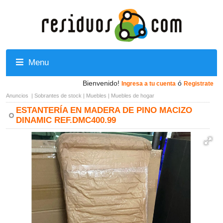
Menu
Bienvenido!
ó
Ingresa a tu cuenta
Registrate
Anuncios
|
Sobrantes de stock
|
Muebles
|
Muebles de hogar
ESTANTERÍA EN MADERA DE PINO MACIZO
DINAMIC REF.DMC400.99