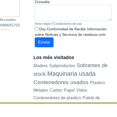
Consulta:
Microodas
Cafetera Taurus Siena
Termoventilador KW
/
Aviso legal
Condiciones de uso
 HB86K570S
Doy Conformidad de Recibir Información
.3727
sobre Noticias y Servicios de residuos.com
Los más visitados
Sobrantes de
Madera
Subproductos
Maquinaria usada
stock
Contenedores usados
Plastico
Metales
Carton
Papel
Vidrio
Contenedores de plastico
Palets de
plastico
Electrodomesticos