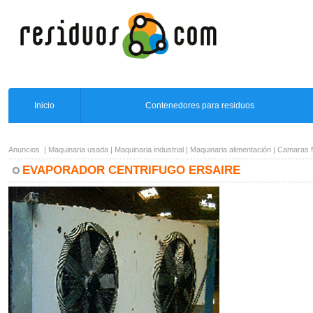
Inicio
Contenedores para residuos
Anuncios
|
Maquinaria usada
|
Maquinaria industrial
|
Maquinaria alimentación
|
Camaras fr
EVAPORADOR CENTRIFUGO ERSAIRE