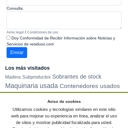
Consulta:
/
Aviso legal
Condiciones de uso
Doy Conformidad de Recibir Información sobre Noticias y
Servicios de residuos.com
Los más visitados
Sobrantes de stock
Madera
Subproductos
Maquinaria usada
Contenedores usados
Plastico
Metales
Carton
Papel
Vidrio
Contenedores de
Aviso de cookies
plastico
Palets de plastico
Electrodomesticos
Utilizamos cookies y tecnologías similares en este sitio
web para mejorar su experiencia en línea, analizar el uso
de sitios y mostrar publicidad focalizada para usted.
© residuos.com - Todos los derechos reservados
-
Política de privacidad
|