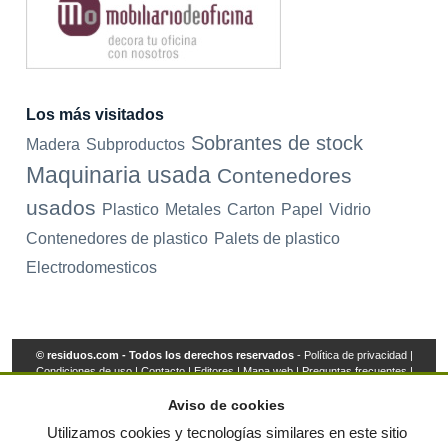
Los más visitados
Sobrantes de stock
Madera
Subproductos
Maquinaria usada
Contenedores
usados
Plastico
Metales
Carton
Papel
Vidrio
Contenedores de plastico
Palets de plastico
Electrodomesticos
© residuos.com - Todos los derechos reservados
-
Política de privacidad
|
Condiciones de uso
|
Contacto
|
Editores
|
Mapa web
|
Preguntas frecuentes
|
Publica tus anuncios gratis!
Aviso de cookies
Economía circular
Mueble Hogar
Para almacen
Utilizamos cookies y tecnologías similares en este sitio