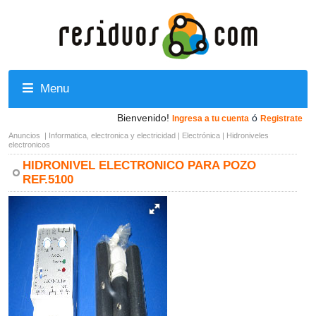
Menu
Bienvenido!
ó
Ingresa a tu cuenta
Registrate
Anuncios
|
Informatica, electronica y electricidad
|
Electrónica
|
Hidroniveles
electronicos
HIDRONIVEL ELECTRONICO PARA POZO
REF.5100