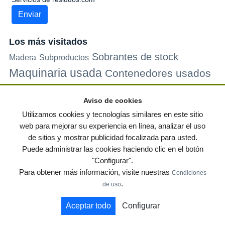
Los más visitados
Sobrantes de stock
Madera
Subproductos
Maquinaria usada
Contenedores usados
Plastico
Metales
Carton
Papel
Vidrio
Contenedores de
Aviso de cookies
plastico
Palets de plastico
Electrodomesticos
Utilizamos cookies y tecnologías similares en este sitio
web para mejorar su experiencia en línea, analizar el uso
de sitios y mostrar publicidad focalizada para usted.
© residuos.com - Todos los derechos reservados
-
Política de privacidad
|
Puede administrar las cookies haciendo clic en el botón
Condiciones de uso
|
Contacto
|
Editores
|
Mapa web
|
Preguntas frecuentes
|
"Configurar".
Publica tus anuncios gratis!
Para obtener más información, visite nuestras
Condiciones
Economía circular
Mueble Hogar
Para almacen
.
de uso
Muebles de terraza y jardin
Notas de prensa
Contenedores
Aceptar todo
Configurar
by