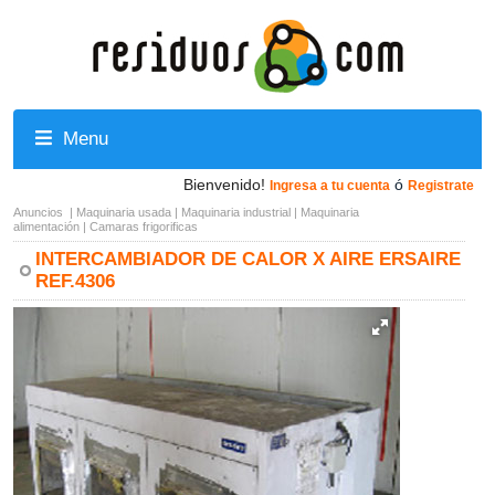
Menu
Bienvenido!
ó
Ingresa a tu cuenta
Registrate
Anuncios
|
Maquinaria usada
|
Maquinaria industrial
|
Maquinaria
alimentación
|
Camaras frigorificas
INTERCAMBIADOR DE CALOR X AIRE ERSAIRE
REF.4306