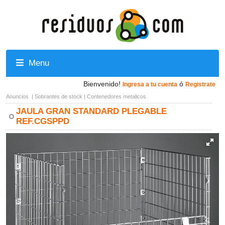
Menu
Bienvenido!
ó
Ingresa a tu cuenta
Registrate
Anuncios
|
Sobrantes de stock
|
Contenedores metalicos
JAULA GRAN STANDARD PLEGABLE
REF.CGSPPD