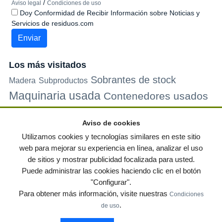
/
Aviso legal
Condiciones de uso
Doy Conformidad de Recibir Información sobre Noticias y
Servicios de residuos.com
Los más visitados
Sobrantes de stock
Madera
Subproductos
Maquinaria usada
Contenedores usados
Plastico
Metales
Carton
Papel
Vidrio
Contenedores de
Aviso de cookies
plastico
Palets de plastico
Electrodomesticos
Utilizamos cookies y tecnologías similares en este sitio
web para mejorar su experiencia en línea, analizar el uso
de sitios y mostrar publicidad focalizada para usted.
© residuos.com - Todos los derechos reservados
-
Política de privacidad
|
Puede administrar las cookies haciendo clic en el botón
Condiciones de uso
|
Contacto
|
Editores
|
Mapa web
|
Preguntas frecuentes
|
"Configurar".
Publica tus anuncios gratis!
Para obtener más información, visite nuestras
Condiciones
Economía circular
Mueble Hogar
Para almacen
.
de uso
Muebles de terraza y jardin
Notas de prensa
Contenedores