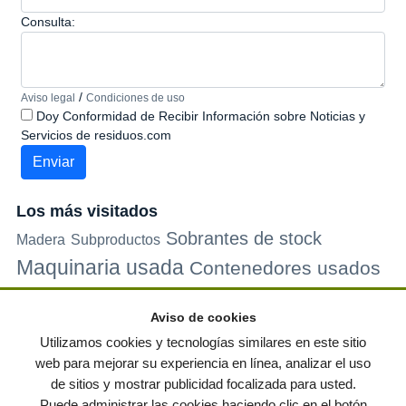
Consulta:
/
Aviso legal
Condiciones de uso
Doy Conformidad de Recibir Información sobre Noticias y
Servicios de residuos.com
Los más visitados
Sobrantes de stock
Madera
Subproductos
Maquinaria usada
Contenedores usados
Plastico
Metales
Carton
Papel
Vidrio
Contenedores de
Aviso de cookies
plastico
Palets de plastico
Electrodomesticos
Utilizamos cookies y tecnologías similares en este sitio
web para mejorar su experiencia en línea, analizar el uso
de sitios y mostrar publicidad focalizada para usted.
© residuos.com - Todos los derechos reservados
-
Política de privacidad
|
Puede administrar las cookies haciendo clic en el botón