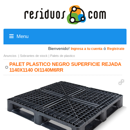
Menu
Bienvenido!
ó
Ingresa a tu cuenta
Registrate
Anuncios
|
Sobrantes de stock
|
Palets de plastico
PALET PLASTICO NEGRO SUPERFICIE REJADA
1140X1140 OI1140M6RR