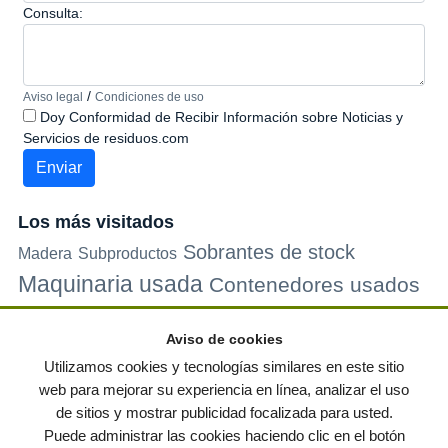
Consulta:
/
Aviso legal
Condiciones de uso
Doy Conformidad de Recibir Información sobre Noticias y
Servicios de residuos.com
Los más visitados
Sobrantes de stock
Madera
Subproductos
Maquinaria usada
Contenedores usados
Plastico
Metales
Carton
Papel
Vidrio
Contenedores de
Aviso de cookies
plastico
Palets de plastico
Electrodomesticos
Utilizamos cookies y tecnologías similares en este sitio
web para mejorar su experiencia en línea, analizar el uso
de sitios y mostrar publicidad focalizada para usted.
© residuos.com - Todos los derechos reservados
-
Política de privacidad
|
Puede administrar las cookies haciendo clic en el botón
Condiciones de uso
|
Contacto
|
Editores
|
Mapa web
|
Preguntas frecuentes
|