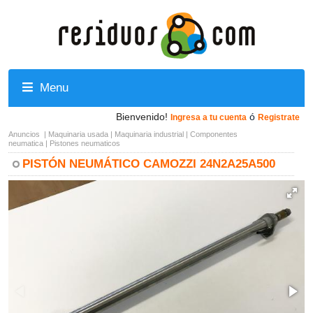
Menu
Bienvenido!
ó
Ingresa a tu cuenta
Registrate
Anuncios
|
Maquinaria usada
|
Maquinaria industrial
|
Componentes
neumatica
|
Pistones neumaticos
PISTÓN NEUMÁTICO CAMOZZI 24N2A25A500