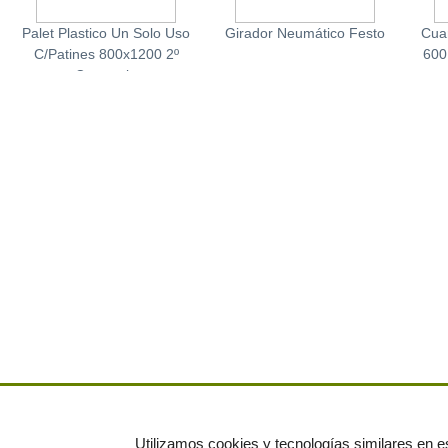
Palet Plastico Un Solo Uso
Girador Neumático Festo
Cuar
C/Patines 800x1200 2º
600
Categoria
Utilizamos cookies y tecnologías similares en es