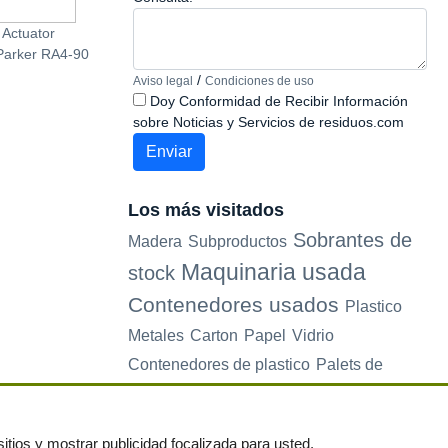
 Actuator
Palet Plastico Un Solo Uso
Girador Neumático
Parker RA4-90
C/Patines 800x1200 2º
Categoria
/
Aviso legal
Condiciones de uso
Doy Conformidad de Recibir Información
sobre Noticias y Servicios de residuos.com
Los más visitados
Sobrantes de
Madera
Subproductos
Maquinaria usada
stock
Contenedores usados
Plastico
Metales
Carton
Papel
Vidrio
Contenedores de plastico
Palets de
plastico
Electrodomesticos
itios y mostrar publicidad focalizada para usted.