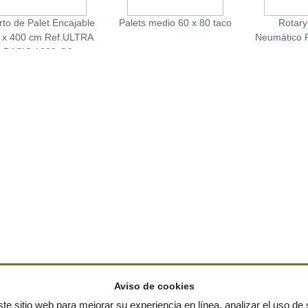
to de Palet Encajable
Palets medio 60 x 80 taco
Rotary
 x 400 cm Ref.ULTRA
Neumático 
BASIC 1208-O9
Aviso de cookies
te sitio web para mejorar su experiencia en línea, analizar el uso de s