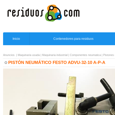
Inicio
Contenedores para residuos
Anuncios
|
Maquinaria usada
|
Maquinaria industrial
|
Componentes neumatica
|
Pistones
PISTÓN NEUMÁTICO FESTO ADVU-32-10 A-P-A