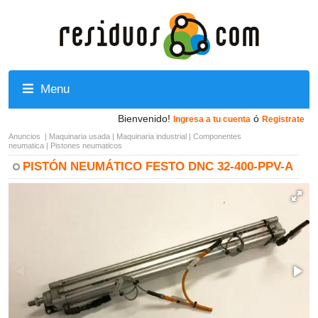
Menu
Bienvenido!
ó
Ingresa a tu cuenta
Registrate
Anuncios
|
Maquinaria usada
|
Maquinaria industrial
|
Componentes
neumatica
|
Pistones neumaticos
PISTÓN NEUMÁTICO FESTO DNC 32-400-PPV-A