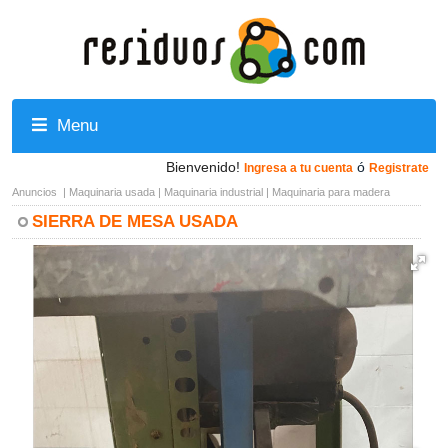
Menu
Bienvenido!
ó
Ingresa a tu cuenta
Registrate
Anuncios
|
Maquinaria usada
|
Maquinaria industrial
|
Maquinaria para madera
SIERRA DE MESA USADA