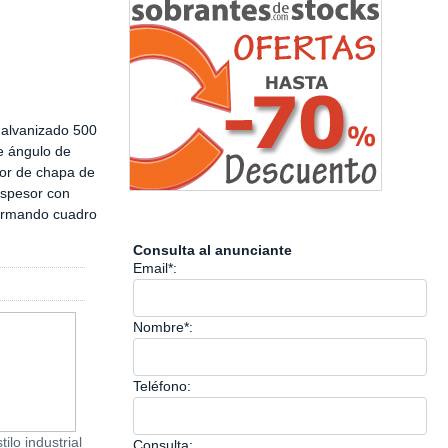
galvanizado 500
e ángulo de
or de chapa de
spesor con
ormando cuadro
Consulta al anunciante
Email*:
Nombre*:
Teléfono:
ilo industrial
Armario metálico muy
Espejo Decorat
Consulta: