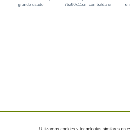
grande usado
75x80x11cm con balda en
en
madera maciza
Utilizamos cookies y tecnologías similares en es