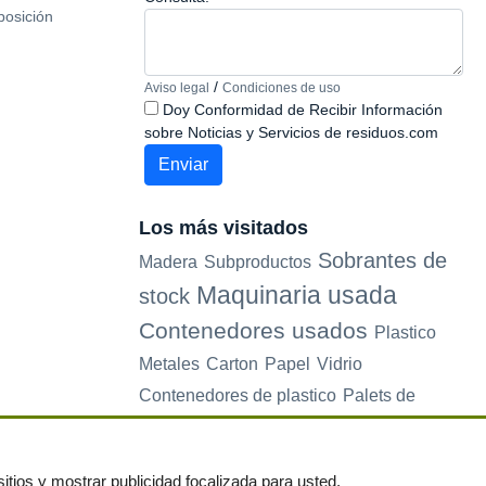
posición
grande usado
75x80x11cm con ba
madera maciz
/
Aviso legal
Condiciones de uso
Doy Conformidad de Recibir Información
sobre Noticias y Servicios de residuos.com
Los más visitados
Sobrantes de
Madera
Subproductos
Maquinaria usada
stock
Contenedores usados
Plastico
Metales
Carton
Papel
Vidrio
Contenedores de plastico
Palets de
plastico
Electrodomesticos
itios y mostrar publicidad focalizada para usted.