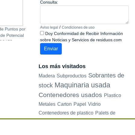
Consulta:
/
Aviso legal
Condiciones de uso
de Puntos por
Etiqueteadora Rotativa
Dosificador de A
Doy Conformidad de Recibir Información
 de Potencial
Dositec ROC Ref.3906
Rolmatic
sobre Noticias y Servicios de residuos.com
.CSA75
Los más visitados
Sobrantes de
Madera
Subproductos
Maquinaria usada
stock
Contenedores usados
Plastico
Metales
Carton
Papel
Vidrio
Contenedores de plastico
Palets de
plastico
Electrodomesticos