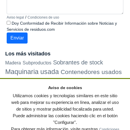
/
Aviso legal
Condiciones de uso
Doy Conformidad de Recibir Información sobre Noticias y
Servicios de residuos.com
Los más visitados
Sobrantes de stock
Madera
Subproductos
Maquinaria usada
Contenedores usados
Plastico
Metales
Carton
Papel
Vidrio
Contenedores de
Aviso de cookies
plastico
Palets de plastico
Electrodomesticos
Utilizamos cookies y tecnologías similares en este sitio
web para mejorar su experiencia en línea, analizar el uso
de sitios y mostrar publicidad focalizada para usted.
© residuos.com - Todos los derechos reservados
-
Política de privacidad
|
Puede administrar las cookies haciendo clic en el botón
Condiciones de uso
|
Contacto
|
Editores
|
Mapa web
|
Preguntas frecuentes
|
"Configurar".
Publica tus anuncios gratis!
Para obtener más información, visite nuestras
Condiciones