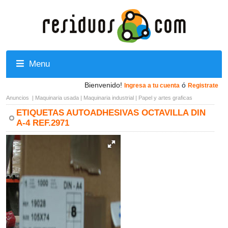
Menu
Bienvenido!
ó
Ingresa a tu cuenta
Registrate
Anuncios
|
Maquinaria usada
|
Maquinaria industrial
|
Papel y artes graficas
ETIQUETAS AUTOADHESIVAS OCTAVILLA DIN
A-4 REF.2971