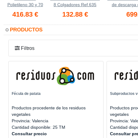
Polietileno 30 y 70
8 Colgadores Ref.635
de descarga e
litros
416.83 €
132.88 €
699
PRODUCTOS
Filtros
Fécula de patata
Subproductos ve
Productos procedente de los residuos
Productos pro
vegetales
vegetales
Provincia: Valencia
Provincia: Val
Cantidad disponible: 25 TM
Cantidad disp
Consultar precio
Consultar pr