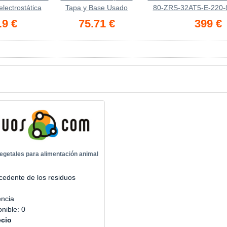
lectrostática
Tapa y Base Usado
80-ZRS-32AT5-E-220-
.9 €
75.71 €
399 €
getales para alimentación animal
cedente de los residuos
encia
onible: 0
ecio