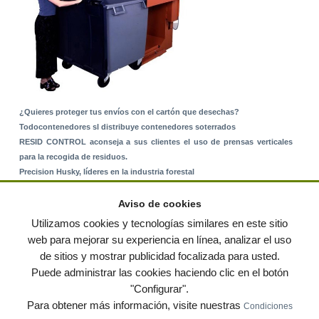
¿Quieres proteger tus envíos con el cartón que desechas?
Todocontenedores sl distribuye contenedores soterrados
RESID CONTROL aconseja a sus clientes el uso de prensas verticales
para la recogida de residuos.
Precision Husky, líderes en la industria forestal
Alquiler de equipos: La solución para Ayuntamientos y Empresas de
Servicios
Aviso de cookies
Nuevo Sistema de Montaje sobre Suelo Rústico
Utilizamos cookies y tecnologías similares en este sitio
web para mejorar su experiencia en línea, analizar el uso
de sitios y mostrar publicidad focalizada para usted.
© residuos.com - Todos los derechos reservados
-
Política de privacidad
|
Puede administrar las cookies haciendo clic en el botón
Condiciones de uso
|
Contacto
|
Editores
|
Mapa web
|
Preguntas frecuentes
|
Publica
"Configurar".
tus anuncios gratis!
Para obtener más información, visite nuestras
Condiciones
Economía circular
Mueble Hogar
Para almacen