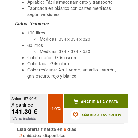
Apilable: Fácil almacenamiento y transporte
Fabricada en plástico con partes metálicas
según versiones
Datos Técnicos:
100 litros
Medidas: 394 x 394 x 820
60 litros
Medidas: 394 x 394 x 520
Color cuerpo: Gris oscuro
Color tapa: Gris claro
Color residuos: Azul, verde, amarillo. marrón,
gris oscuro, rojo y blanco
Antes
157.00 €
AÑADIR A LA CESTA
A partir de:
-10%
141.30 €
AÑADIR A FAVORITOS
IVA no incluido
Esta oferta finaliza en
6
días
12
unidades disponibles