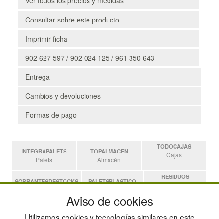
Ver todos los precios y medidas
Consultar sobre este producto
Imprimir ficha
902 627 597 / 902 024 125 / 961 350 643
Entrega
Cambios y devoluciones
Formas de pago
TODOCAJAS
INTEGRAPALETS
TOPALMACEN
Cajas
Palets
Almacén
RESIDUOS
SOBRANTESDESTOCKS
PALETSPLASTICO
Residuos
Sobrantes
Palets de Plástico
Aviso de cookies
ESTANTERIASKIT
Utilizamos cookies y tecnologías similares en este