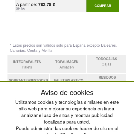
A partir de:
782.78 €
COMPRAR
SIN IVA
* Estos precios son validos solo para España excepto Baleares,
Canarias, Ceuta y Melilla.
TODOCAJAS
INTEGRAPALETS
TOPALMACEN
Cajas
Palets
Almacén
RESIDUOS
SOBRANTESDESTOCKS
PALETSPLASTICO
Residuos
Sobrantes
Palets de Plástico
Aviso de cookies
ESTANTERIASKIT
Utilizamos cookies y tecnologías similares en este
Estanterias
sitio web para mejorar su experiencia en línea,
analizar el uso de sitios y mostrar publicidad
focalizada para usted.
POLÍTICA DE PRIVACIDAD
MAPA WEB
Puede administrar las cookies haciendo clic en el
CONDICIONES DE USO
PREGUNTAS FRECUENTES
CAMBIOS Y DEVOLUCIONES
INGRESA A TU CUENTA