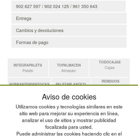
902 627 597 / 902 024 125 / 961 350 643
Entrega
Cambios y devoluciones
Formas de pago
TODOCAJAS
INTEGRAPALETS
TOPALMACEN
Cajas
Palets
Almacén
RESIDUOS
SOBRANTESDESTOCKS
PALETSPLASTICO
Residuos
Sobrantes
Palets de Plástico
Aviso de cookies
ESTANTERIASKIT
Utilizamos cookies y tecnologías similares en este
Estanterias
sitio web para mejorar su experiencia en línea,
analizar el uso de sitios y mostrar publicidad
focalizada para usted.
POLÍTICA DE PRIVACIDAD
MAPA WEB
Puede administrar las cookies haciendo clic en el
CONDICIONES DE USO
PREGUNTAS FRECUENTES