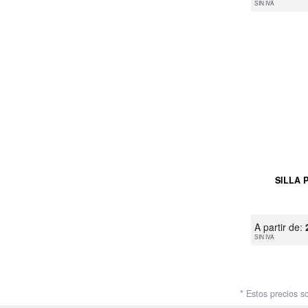
SIN IVA
SILLA 
A partir de:
SIN IVA
* Estos precios s