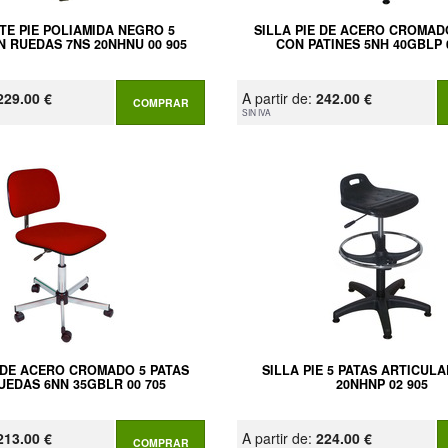
TE PIE POLIAMIDA NEGRO 5
SILLA PIE DE ACERO CROMAD
N RUEDAS 7NS 20NHNU 00 905
CON PATINES 5NH 40GBLP 
229.00 €
A partir de:
242.00 €
COMPRAR
SIN IVA
E DE ACERO CROMADO 5 PATAS
SILLA PIE 5 PATAS ARTICUL
UEDAS 6NN 35GBLR 00 705
20NHNP 02 905
213.00 €
A partir de:
224.00 €
COMPRAR