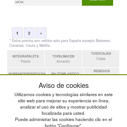
SIN IVA
1
2
»
* Estos precios son validos solo para España excepto Baleares,
Canarias, Ceuta y Melilla.
TODOCAJAS
INTEGRAPALETS
TOPALMACEN
Cajas
Palets
Almacén
RESIDUOS
SOBRANTESDESTOCKS
PALETSPLASTICO
Residuos
Sobrantes
Palets de Plástico
Aviso de cookies
ESTANTERIASKIT
Utilizamos cookies y tecnologías similares en este
Estanterias
sitio web para mejorar su experiencia en línea,
analizar el uso de sitios y mostrar publicidad
focalizada para usted.
POLÍTICA DE PRIVACIDAD
MAPA WEB
Puede administrar las cookies haciendo clic en el
CONDICIONES DE USO
PREGUNTAS FRECUENTES
CAMBIOS Y DEVOLUCIONES
INGRESA A TU CUENTA
botón "Configurar".