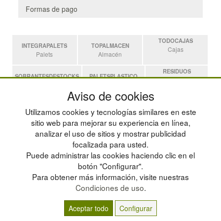
Formas de pago
TODOCAJAS
INTEGRAPALETS
TOPALMACEN
Cajas
Palets
Almacén
RESIDUOS
SOBRANTESDESTOCKS
PALETSPLASTICO
Residuos
Sobrantes
Palets de Plástico
Aviso de cookies
ESTANTERIASKIT
Utilizamos cookies y tecnologías similares en este
Estanterias
sitio web para mejorar su experiencia en línea,
analizar el uso de sitios y mostrar publicidad
focalizada para usted.
POLÍTICA DE PRIVACIDAD
MAPA WEB
Puede administrar las cookies haciendo clic en el
CONDICIONES DE USO
PREGUNTAS FRECUENTES
CAMBIOS Y DEVOLUCIONES
INGRESA A TU CUENTA
botón "Configurar".
CONTACTO
Para obtener más información, visite nuestras
QUIENES SOMOS
Condiciones de uso
.
Aceptar todo
Configurar
© residuos.com - Todos los derechos reservados