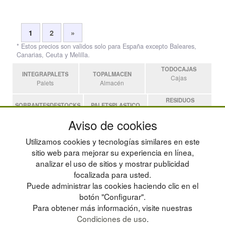
1
2
»
* Estos precios son validos solo para España excepto Baleares,
Canarias, Ceuta y Melilla.
TODOCAJAS
INTEGRAPALETS
TOPALMACEN
Cajas
Palets
Almacén
RESIDUOS
SOBRANTESDESTOCKS
PALETSPLASTICO
Residuos
Sobrantes
Palets de Plástico
Aviso de cookies
ESTANTERIASKIT
Utilizamos cookies y tecnologías similares en este
Estanterias
sitio web para mejorar su experiencia en línea,
analizar el uso de sitios y mostrar publicidad
focalizada para usted.
POLÍTICA DE PRIVACIDAD
MAPA WEB
Puede administrar las cookies haciendo clic en el
CONDICIONES DE USO
PREGUNTAS FRECUENTES
CAMBIOS Y DEVOLUCIONES
INGRESA A TU CUENTA
botón "Configurar".
CONTACTO
Para obtener más información, visite nuestras
QUIENES SOMOS
Condiciones de uso
.