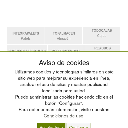
TODOCAJAS
INTEGRAPALETS
TOPALMACEN
Cajas
Palets
Almacén
RESIDUOS
SOBRANTESDESTOCKS
PALETSPLASTICO
Residuos
Sobrantes
Palets de Plástico
Aviso de cookies
ESTANTERIASKIT
Utilizamos cookies y tecnologías similares en este
Estanterias
sitio web para mejorar su experiencia en línea,
analizar el uso de sitios y mostrar publicidad
focalizada para usted.
POLÍTICA DE PRIVACIDAD
MAPA WEB
Puede administrar las cookies haciendo clic en el
CONDICIONES DE USO
PREGUNTAS FRECUENTES
CAMBIOS Y DEVOLUCIONES
INGRESA A TU CUENTA
botón "Configurar".
CONTACTO
Para obtener más información, visite nuestras
QUIENES SOMOS
Condiciones de uso
.
Aceptar todo
Configurar