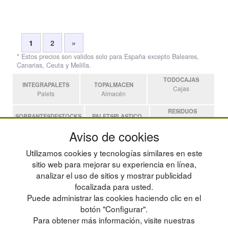
1
2
»
* Estos precios son validos solo para España excepto Baleares,
Canarias, Ceuta y Melilla.
TODOCAJAS
INTEGRAPALETS
TOPALMACEN
Cajas
Palets
Almacén
RESIDUOS
SOBRANTESDESTOCKS
PALETSPLASTICO
Residuos
Sobrantes
Palets de Plástico
Aviso de cookies
ESTANTERIASKIT
Utilizamos cookies y tecnologías similares en este
Estanterias
sitio web para mejorar su experiencia en línea,
analizar el uso de sitios y mostrar publicidad
focalizada para usted.
POLÍTICA DE PRIVACIDAD
MAPA WEB
Puede administrar las cookies haciendo clic en el
CONDICIONES DE USO
PREGUNTAS FRECUENTES
CAMBIOS Y DEVOLUCIONES
INGRESA A TU CUENTA
botón "Configurar".
CONTACTO
Para obtener más información, visite nuestras
QUIENES SOMOS