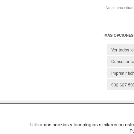
No se encontraro
MÁS OPCIONES
Ver todos l
Consultar s
Imprimir fic
902 627 597
POLÍTICA DE PRIVACIDAD
MAPA WEB
CONDICIONES DE USO
PREGUNTAS FRECUENTES
CAMBIOS Y DEVOLUCIONES
INGRESA A TU CUENTA
Utilizamos cookies y tecnologías similares en este 
CONTACTO
Pu