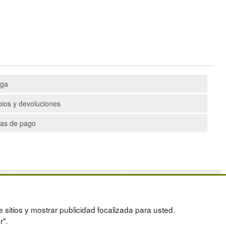
ega
ios y devoluciones
as de pago
PALETS
DEPORTES
CONTENEDORES DE PLÁSTICO
ARTÍCULOS DE NATACIÓN
LIQUIDACIÓN Y SOBRANTES
PALETS DE PLÁSTICO
e sitios y mostrar publicidad focalizada para usted.
OS
LOTES DE NAVIDAD
r".