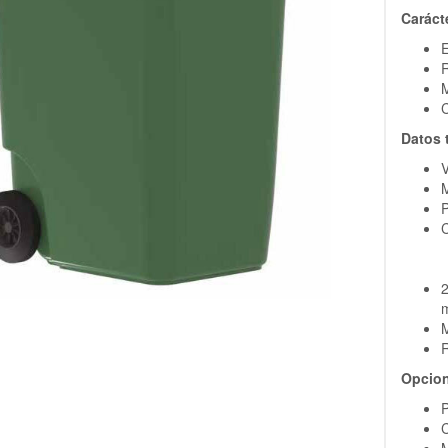
Carácte
E
R
M
C
Datos 
V
M
P
C
2
M
R
Opcio
C