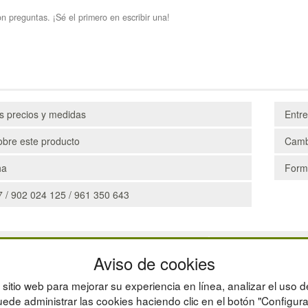
n preguntas. ¡Sé el primero en escribir una!
os precios y medidas
Entr
obre este producto
Camb
ha
Form
 / 902 024 125 / 961 350 643
CAJAS
Aviso de cookies
ESTANTERÍAS
MANUTENCIÓN
sitio web para mejorar su experiencia en línea, analizar el uso d
GESTIÓN DE RESIDU
ede administrar las cookies haciendo clic en el botón "Configura