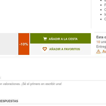
M
R
C
I
Esta o
AÑADIR A LA CESTA
10
uni
-10%
Entreg
AÑADIR A FAVORITOS
Av
S
n valoraciones. ¡Sé el primero en escribir una!
RESPUESTAS