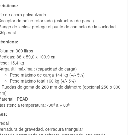
rísticas:
je de acero galvanizado
eceptor de peine reforzado (estructura de panal)
ango de labios: protege el punto de contacto de la suciedad
hip nest
técnicos:
olumen 360 litros
edidas: 88 x 59,6 x 109,9 cm
eso: 15,4 kg
arga útil máxima : (capacidad de carga)
Peso máximo de carga 144 kg (+/- 5%)
Peso máximo total 160 kg (+/- 5%)
 Ruedas de goma de 200 mm de diámetro (opcional 250 o 300
mm)
aterial : PEAD
esistencia temperatura: -30º a + 80º
nes:
Pedal
erradura de gravedad, cerradura triangular