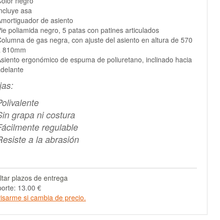
olor negro
ncluye asa
mortiguador de asiento
ie poliamida negro, 5 patas con patines articulados
olumna de gas negra, con ajuste del asiento en altura de 570
a 810mm
siento ergonómico de espuma de poliuretano, inclinado hacia
delante
jas:
Polivalente
Sin grapa ni costura
Fácilmente regulable
Resiste a la abrasión
tar plazos de entrega
orte: 13.00 €
isarme si cambia de precio.