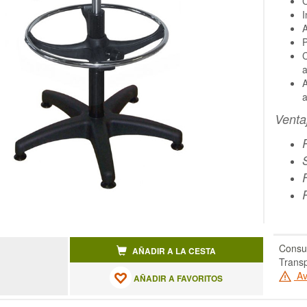
C
I
A
P
C
A
a
Venta
Consul
AÑADIR A LA CESTA
Transp
Av
AÑADIR A FAVORITOS