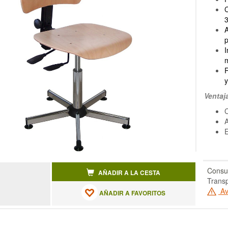
C
3
A
p
I
R
y
Ventaj
C
A
E
Consul
AÑADIR A LA CESTA
Transp
Av
AÑADIR A FAVORITOS