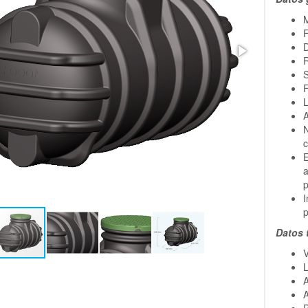
F
D
R
S
F
L
A
N
c
E
a
p
I
p
Datos 
V
L
A