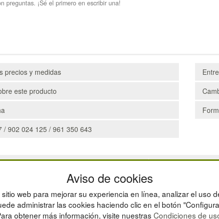
n preguntas. ¡Sé el primero en escribir una!
os precios y medidas
Entr
obre este producto
Camb
ha
Form
 / 902 024 125 / 961 350 643
CAJAS
Aviso de cookies
ESTANTERÍAS
MANUTENCIÓN
sitio web para mejorar su experiencia en línea, analizar el uso d
GESTIÓN DE RESIDU
ede administrar las cookies haciendo clic en el botón "Configura
ara obtener más información, visite nuestras
Condiciones de us