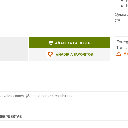
P
H
Opciona
cm
Entreg
AÑADIR A LA CESTA
Transp
Av
AÑADIR A FAVORITOS
S
n valoraciones. ¡Sé el primero en escribir una!
RESPUESTAS