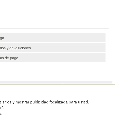
ega
ios y devoluciones
as de pago
PALETS
DEPORTES
CONTENEDORES DE PLÁSTICO
ARTÍCULOS DE NATACIÓN
LIQUIDACIÓN Y SOBRANTES
PALETS DE PLÁSTICO
e sitios y mostrar publicidad focalizada para usted.
OS
LOTES DE NAVIDAD
r".
o
.