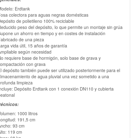
Modelo: Erdtank
osa colectora para aguas negras domésticas
epósito de polietileno 100% reciclable
educido peso del depósito, lo que permite un montaje sin grúa
upone un ahorro en tiempo y en costes de instalación
abricado de una pieza
arga vida útil, 15 años de garantía
mpliable según necesidad
o requiere base de hormigón, solo base de grava y
ompactación con grava
l depósito también puede ser utilizado posteriormente para el
lmacenamiento de agua pluvial una vez sometido a una
rofunda limpieza
ncluye: Depósito Erdtank con 1 conexión DN110 y cubierta
eatonal
técnicos:
olumen: 1000 litros
ongitud: 191,5 cm
Ancho: 93 cm
lto: 119 cm