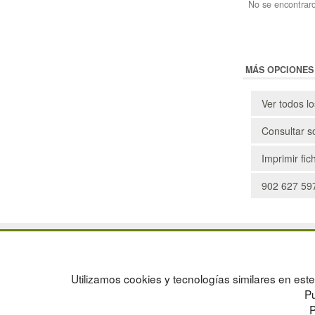
No se encontraro
MÁS OPCIONES
Ver todos l
Consultar s
Imprimir fic
902 627 597
POLÍTICA DE PRIVACIDAD
MAPA WEB
CONDICIONES DE USO
PREGUNTAS FRECUENTES
CAMBIOS Y DEVOLUCIONES
INGRESA A TU CUENTA
Utilizamos cookies y tecnologías similares en este 
CONTACTO
Pu
QUIENES SOMOS
P