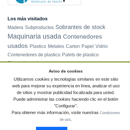
Los más visitados
Sobrantes de stock
Madera
Subproductos
Maquinaria usada
Contenedores
usados
Plastico
Metales
Carton
Papel
Vidrio
Contenedores de plastico
Palets de plastico
Electrodomesticos
Aviso de cookies
Utilizamos cookies y tecnologías similares en este sitio
web para mejorar su experiencia en línea, analizar el uso
© residuos.com - Todos los derechos reservados
-
Política de privacidad
|
de sitios y mostrar publicidad focalizada para usted.
Condiciones de uso
|
Contacto
|
Editores
|
Mapa web
|
Preguntas frecuentes
|
Publica tus anuncios gratis!
Puede administrar las cookies haciendo clic en el botón
"Configurar".
Economía circular
Mueble Hogar
Para almacen
Para obtener más información, visite nuestras
Condiciones
Muebles de terraza y jardin
Notas de prensa
Contenedores
.
de uso