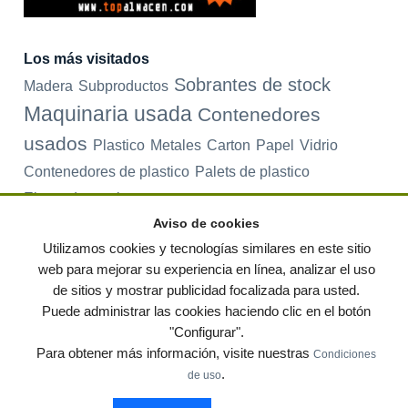
Los más visitados
Sobrantes de stock
Madera
Subproductos
Maquinaria usada
Contenedores
usados
Plastico
Metales
Carton
Papel
Vidrio
Contenedores de plastico
Palets de plastico
Electrodomesticos
Aviso de cookies
Utilizamos cookies y tecnologías similares en este sitio
web para mejorar su experiencia en línea, analizar el uso
© residuos.com - Todos los derechos reservados
-
Política de privacidad
|
de sitios y mostrar publicidad focalizada para usted.
Condiciones de uso
|
Contacto
|
Editores
|
Mapa web
|
Preguntas frecuentes
|
Publica tus anuncios gratis!
Puede administrar las cookies haciendo clic en el botón
"Configurar".
Economía circular
Mueble Hogar
Para almacen
Para obtener más información, visite nuestras
Condiciones
Muebles de terraza y jardin
Notas de prensa
Contenedores
.
de uso