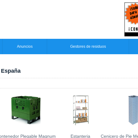
Anuncios
Gestores de residuos
n España
ontenedor Plegable Magnum
Estanteria
Cenicero de Pie Me