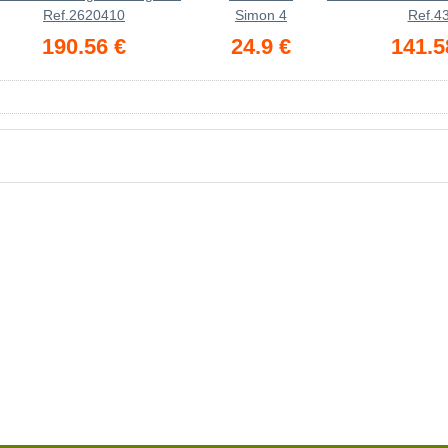
Ref.2620410
Simon 4
Ref.4
190.56 €
24.9 €
141.5