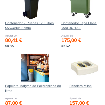
Contenedor 2 Ruedas 120 Litros
Contenedor Tapa Plana
555х480х937mm
Mod.04013-5
A partir de
A partir de
80,41 €
175,00 €
sin IVA
sin IVA
Papelera Maigmo de Polipropileno 80
Papelera Milan
litros
A partir de
A partir de
87,00 €
157,00 €