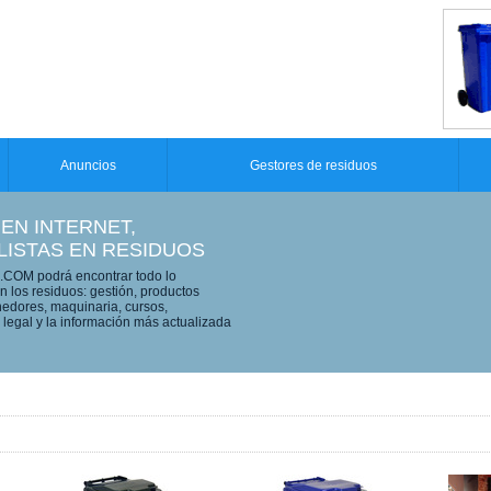
Anuncios
Gestores de residuos
 EN INTERNET,
LISTAS EN RESIDUOS
OM podrá encontrar todo lo
n los residuos: gestión, productos
edores, maquinaria, cursos,
legal y la información más actualizada