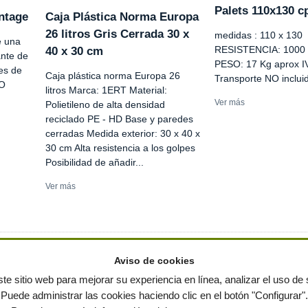
Palets 110x130 c
antage
Caja Plástica Norma Europa
26 litros Gris Cerrada 30 x
medidas : 110 x 130
e una
RESISTENCIA: 1000 
40 x 30 cm
ante de
PESO: 17 Kg aprox I
nes de
Caja plástica norma Europa 26
Transporte NO inclui
NO
litros Marca: 1ERT Material:
Ver más
Polietileno de alta densidad
reciclado PE - HD Base y paredes
cerradas Medida exterior: 30 x 40 x
30 cm Alta resistencia a los golpes
Posibilidad de añadir...
Ver más
Aviso de cookies
te sitio web para mejorar su experiencia en línea, analizar el uso de s
Puede administrar las cookies haciendo clic en el botón "Configurar".
ervados
-
Política de privacidad
|
Condiciones de uso
|
Contacto
|
Editores
|
Mapa web
|
Preg