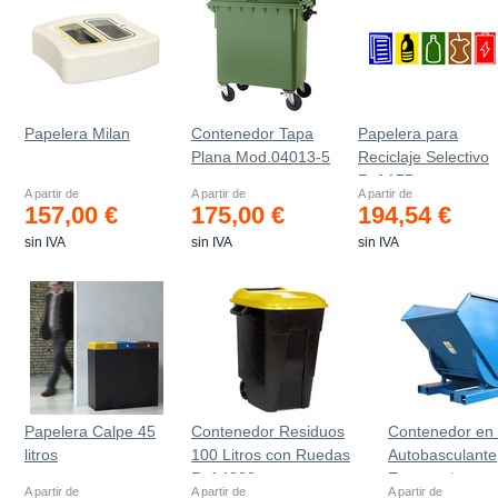
Papelera Milan
Contenedor Tapa
Papelera para
Plana Mod.04013-5
Reciclaje Selectivo
Ref.175
A partir de
A partir de
A partir de
157,00 €
175,00 €
194,54 €
sin IVA
sin IVA
sin IVA
Papelera Calpe 45
Contenedor Residuos
Contenedor en 
litros
100 Litros con Ruedas
Autobasculante
Ref.4200
Estanco *
A partir de
A partir de
A partir de