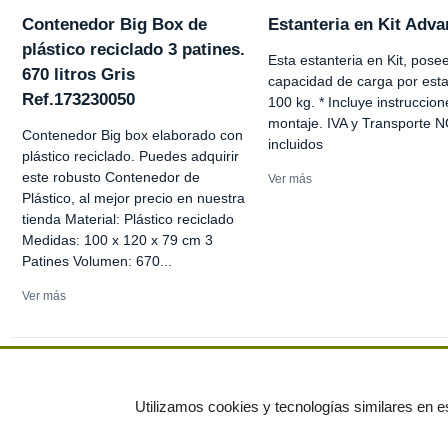
Contenedor Big Box de
Estanteria en Kit Adv
plástico reciclado 3 patines.
Esta estanteria en Kit, pose
670 litros Gris
capacidad de carga por est
Ref.173230050
100 kg. * Incluye instruccio
montaje. IVA y Transporte 
Contenedor Big box elaborado con
incluidos
plástico reciclado. Puedes adquirir
este robusto Contenedor de
Ver más
Plástico, al mejor precio en nuestra
tienda Material: Plástico reciclado
Medidas: 100 x 120 x 79 cm 3
Patines Volumen: 670...
Ver más
Ver más anuncios
Utilizamos cookies y tecnologías similares en es
© residuos.com - Todos los derechos res