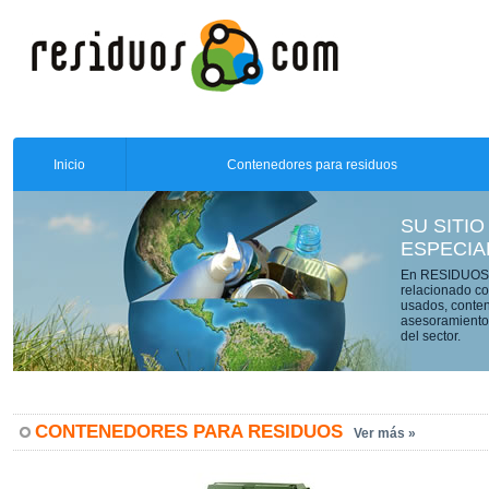
Inicio
Contenedores para residuos
SU SITIO
ESPECIA
En RESIDUOS.C
relacionado co
usados, conten
asesoramiento 
del sector.
CONTENEDORES PARA RESIDUOS
Ver más »