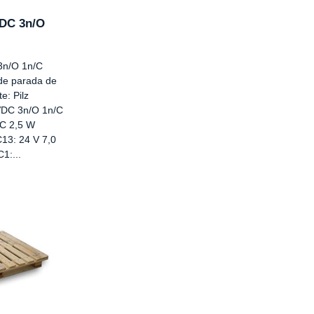
VDC 3n/O
3n/O 1n/C
 de parada de
e: Pilz
VDC 3n/O 1n/C
C 2,5 W
13: 24 V 7,0
1:...