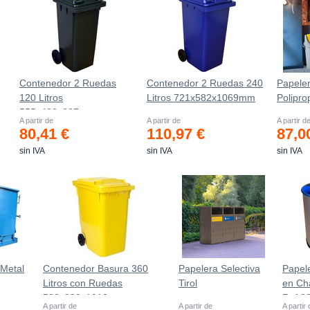
Contenedor 2 Ruedas
Contenedor 2 Ruedas 240
Papele
120 Litros
Litros 721х582х1069mm
Poliprop
555х480х937mm
A partir de
A partir de
A partir d
80,41 €
110,97 €
87,0
sin IVA
sin IVA
sin IVA
Metal
Contenedor Basura 360
Papelera Selectiva
Papele
Litros con Ruedas
Tirol
en Ch
583x880x1010 mm
Ref.9
A partir de
A partir de
A partir