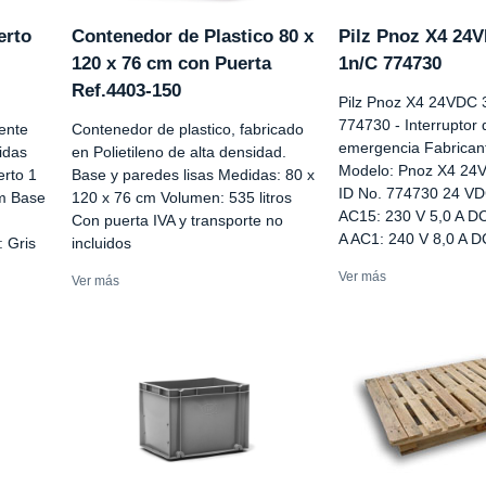
erto
Contenedor de Plastico 80 x
Pilz Pnoz X4 24
120 x 76 cm con Puerta
1n/C 774730
Ref.4403-150
Pilz Pnoz X4 24VDC 
774730 - Interruptor
rente
Contenedor de plastico, fabricado
emergencia Fabricant
idas
en Polietileno de alta densidad.
Modelo: Pnoz X4 24
erto 1
Base y paredes lisas Medidas: 80 x
ID No. 774730 24 VD
cm Base
120 x 76 cm Volumen: 535 litros
AC15: 230 V 5,0 A DC
Con puerta IVA y transporte no
A AC1: 240 V 8,0 A DC
: Gris
incluidos
Ver más
Ver más