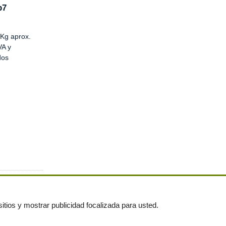
p7
Kg aprox.
VA y
dos
itios y mostrar publicidad focalizada para usted.
untas frecuentes
|
Publica tus anuncios gratis!