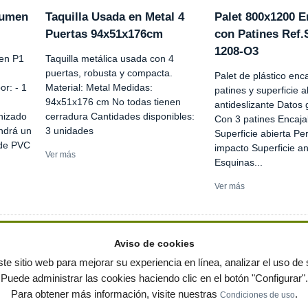
Lumen
Taquilla Usada en Metal 4
Palet 800x1200 E
Puertas 94x51x176cm
con Patines Ref
1208-O3
en P1
Taquilla metálica usada con 4
puertas, robusta y compacta.
Palet de plástico enc
r: - 1
Material: Metal Medidas:
patines y superficie a
94x51x176 cm No todas tienen
antideslizante Datos 
nizado
cerradura Cantidades disponibles:
Con 3 patines Encaja
ndrá un
3 unidades
Superficie abierta Per
 de PVC
impacto Superficie an
Ver más
Esquinas...
Ver más
Aviso de cookies
te sitio web para mejorar su experiencia en línea, analizar el uso de s
Puede administrar las cookies haciendo clic en el botón "Configurar".
ervados
-
Política de privacidad
|
Condiciones de uso
|
Contacto
|
Editores
|
Mapa web
|
Preg
Para obtener más información, visite nuestras
.
Condiciones de uso