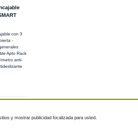
ncajable
.SMART
ajable con 3
bierta -
generales:
ble Apto Rack
ímetro anti-
tideslizante
itios y mostrar publicidad focalizada para usted.
untas frecuentes
|
Publica tus anuncios gratis!