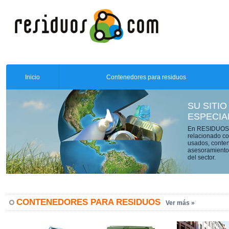
Inicio
Contenedores para residuos
SU SITIO
ESPECIA
En RESIDUOS.C
relacionado co
usados, conten
asesoramiento 
del sector.
CONTENEDORES PARA RESIDUOS
Ver más »