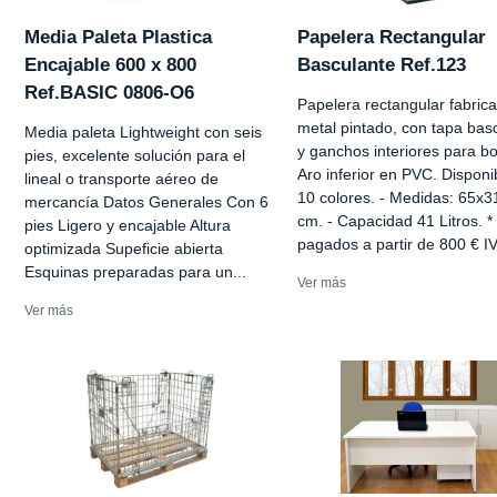
Media Paleta Plastica
Papelera Rectangular
Encajable 600 x 800
Basculante Ref.123
Ref.BASIC 0806-O6
Papelera rectangular fabric
metal pintado, con tapa bas
Media paleta Lightweight con seis
y ganchos interiores para bo
pies, excelente solución para el
Aro inferior en PVC. Disponi
lineal o transporte aéreo de
10 colores. - Medidas: 65x3
mercancía Datos Generales Con 6
cm. - Capacidad 41 Litros. *
pies Ligero y encajable Altura
pagados a partir de 800 € IV
optimizada Supeficie abierta
Esquinas preparadas para un...
Ver más
Ver más