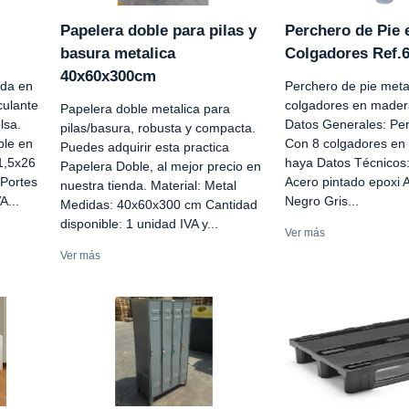
Papelera doble para pilas y
Perchero de Pie 
basura metalica
Colgadores Ref.
40x60x300cm
ada en
Perchero de pie meta
culante
colgadores en mader
Papelera doble metalica para
lsa.
Datos Generales: Per
pilas/basura, robusta y compacta.
ble en
Con 8 colgadores en
Puedes adquirir esta practica
1,5x26
haya Datos Técnicos:
Papelera Doble, al mejor precio en
 Portes
Acero pintado epoxi 
nuestra tienda. Material: Metal
A...
Negro Gris...
Medidas: 40x60x300 cm Cantidad
disponible: 1 unidad IVA y...
Ver más
Ver más