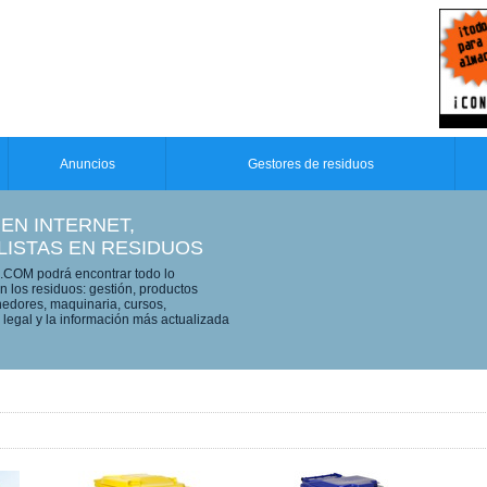
Anuncios
Gestores de residuos
 EN INTERNET,
LISTAS EN RESIDUOS
OM podrá encontrar todo lo
n los residuos: gestión, productos
edores, maquinaria, cursos,
legal y la información más actualizada