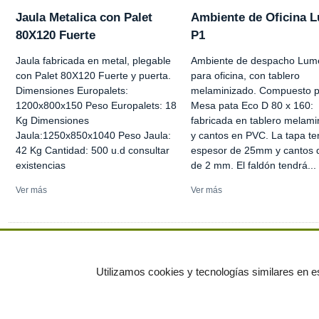
Jaula Metalica con Palet
Ambiente de Oficina 
80X120 Fuerte
P1
Jaula fabricada en metal, plegable
Ambiente de despacho Lum
con Palet 80X120 Fuerte y puerta.
para oficina, con tablero
Dimensiones Europalets:
melaminizado. Compuesto po
1200x800x150 Peso Europalets: 18
Mesa pata Eco D 80 x 160:
Kg Dimensiones
fabricada en tablero melami
Jaula:1250x850x1040 Peso Jaula:
y cantos en PVC. La tapa te
42 Kg Cantidad: 500 u.d consultar
espesor de 25mm y cantos
existencias
de 2 mm. El faldón tendrá...
Ver más
Ver más
Ver más anuncios
Utilizamos cookies y tecnologías similares en es
© residuos.com - Todos los derechos res