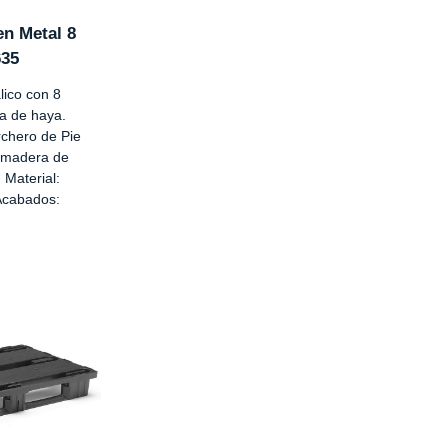
en Metal 8
635
lico con 8
a de haya.
chero de Pie
 madera de
 Material:
Acabados: