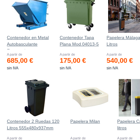
Contenedor en Metal
Contenedor Tapa
Papelera Málaga
Autobasculante
Plana Mod.04013-5
Litros
Estanco *
A partir de
A partir de
A partir de
685,00 €
175,00 €
540,00 €
sin IVA
sin IVA
sin IVA
Contenedor 2 Ruedas 120
Papelera Milan
Papelera C
Litros 555х480х937mm
litros
A partir de
A partir de
A partir de