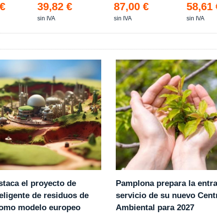
 €
39,82 €
87,00 €
58,61 
sin IVA
sin IVA
sin IVA
Pamplona prepara la entr
staca el proyecto de
servicio de su nuevo Cent
eligente de residuos de
Ambiental para 2027
como modelo europeo