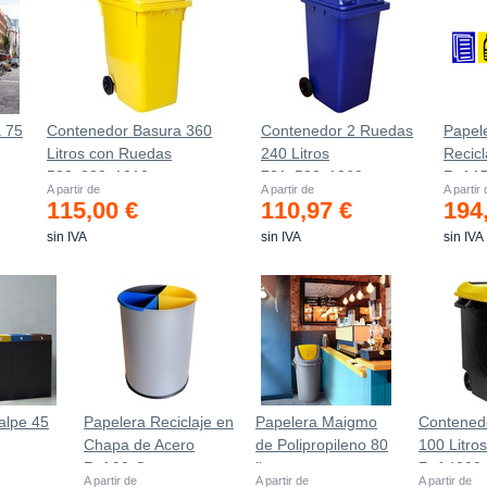
 75
Contenedor Basura 360
Contenedor 2 Ruedas
Papel
Litros con Ruedas
240 Litros
Recicl
583x880x1010 mm
721х582х1069mm
Ref.1
A partir de
A partir de
A partir
115,00 €
110,97 €
194
sin IVA
sin IVA
sin IVA
alpe 45
Papelera Reciclaje en
Papelera Maigmo
Contened
Chapa de Acero
de Polipropileno 80
100 Litro
Ref.90-C
litros
Ref.4200
A partir de
A partir de
A partir de